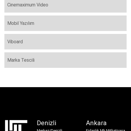
Cinemaximum Video
Mobil Yazılım
Viboard
Marka Tescili
Denizli
Ankara
Merkez/Denizli
Fidanlık Mh Mithatpaşa