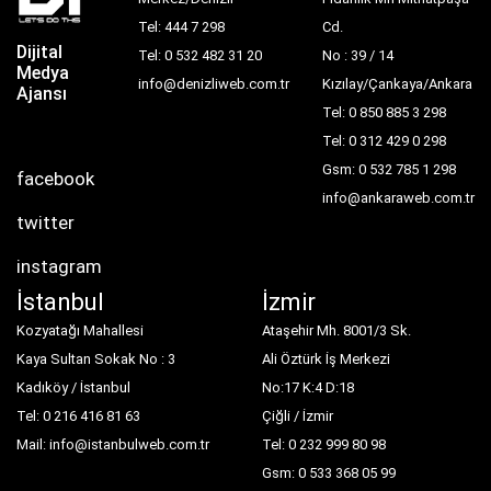
Tel: 444 7 298
Cd.
Dijital
Tel: 0 532 482 31 20
No : 39 / 14
Medya
info@denizliweb.com.tr
Kızılay/Çankaya/Ankara
Ajansı
Tel: 0 850 885 3 298
Tel: 0 312 429 0 298
Gsm: 0 532 785 1 298
facebook
info@ankaraweb.com.tr
twitter
instagram
İstanbul
İzmir
Kozyatağı Mahallesi
Ataşehir Mh. 8001/3 Sk.
Kaya Sultan Sokak No : 3
Ali Öztürk İş Merkezi
Kadıköy / İstanbul
No:17 K:4 D:18
Tel: 0 216 416 81 63
Çiğli / İzmir
Mail: info@istanbulweb.com.tr
Tel: 0 232 999 80 98
Gsm: 0 533 368 05 99