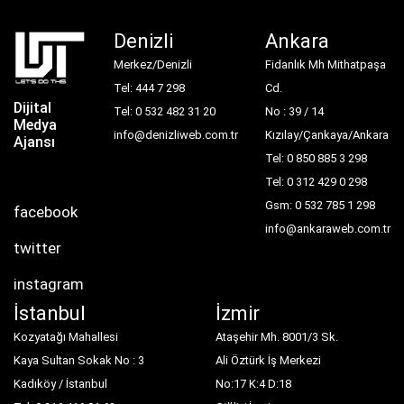
Denizli
Ankara
Merkez/Denizli
Fidanlık Mh Mithatpaşa
Tel: 444 7 298
Cd.
Dijital
Tel: 0 532 482 31 20
No : 39 / 14
Medya
info@denizliweb.com.tr
Kızılay/Çankaya/Ankara
Ajansı
Tel: 0 850 885 3 298
Tel: 0 312 429 0 298
Gsm: 0 532 785 1 298
facebook
info@ankaraweb.com.tr
twitter
instagram
İstanbul
İzmir
Kozyatağı Mahallesi
Ataşehir Mh. 8001/3 Sk.
Kaya Sultan Sokak No : 3
Ali Öztürk İş Merkezi
Kadıköy / İstanbul
No:17 K:4 D:18