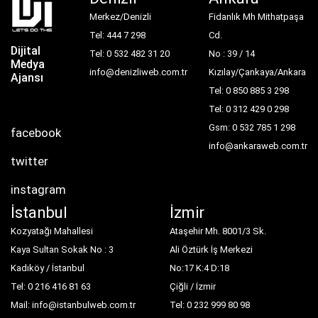
Merkez/Denizli
Fidanlık Mh Mithatpaşa
Tel: 444 7 298
Cd.
Dijital
Tel: 0 532 482 31 20
No : 39 / 14
Medya
info@denizliweb.com.tr
Kızılay/Çankaya/Ankara
Ajansı
Tel: 0 850 885 3 298
Tel: 0 312 429 0 298
Gsm: 0 532 785 1 298
facebook
info@ankaraweb.com.tr
twitter
instagram
İstanbul
İzmir
Kozyatağı Mahallesi
Ataşehir Mh. 8001/3 Sk.
Kaya Sultan Sokak No : 3
Ali Öztürk İş Merkezi
Kadıköy / İstanbul
No:17 K:4 D:18
Tel: 0 216 416 81 63
Çiğli / İzmir
Mail: info@istanbulweb.com.tr
Tel: 0 232 999 80 98